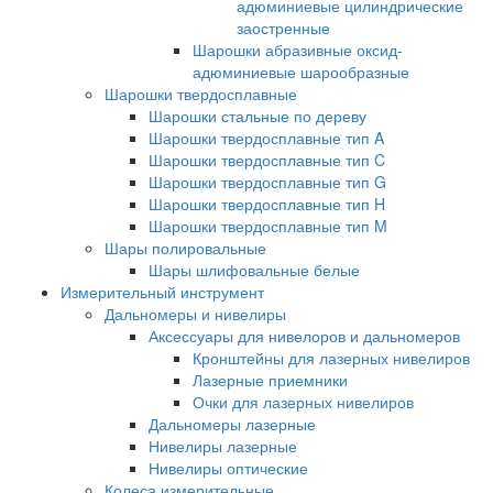
адюминиевые цилиндрические
заостренные
Шарошки абразивные оксид-
адюминиевые шарообразные
Шарошки твердосплавные
Шарошки стальные по дереву
Шарошки твердосплавные тип A
Шарошки твердосплавные тип C
Шарошки твердосплавные тип G
Шарошки твердосплавные тип H
Шарошки твердосплавные тип M
Шары полировальные
Шары шлифовальные белые
Измерительный инструмент
Дальномеры и нивелиры
Аксессуары для нивелоров и дальномеров
Кронштейны для лазерных нивелиров
Лазерные приемники
Очки для лазерных нивелиров
Дальномеры лазерные
Нивелиры лазерные
Нивелиры оптические
Колеса измерительные