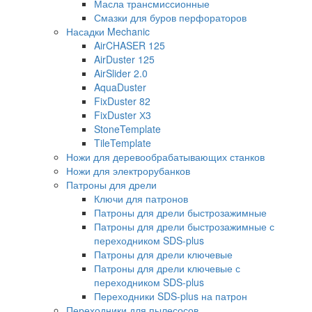
Масла трансмиссионные
Смазки для буров перфораторов
Насадки Mechanic
AirCHASER 125
AirDuster 125
AirSlider 2.0
AquaDuster
FixDuster 82
FixDuster Х3
StoneTemplate
TileTemplate
Ножи для деревообрабатывающих станков
Ножи для электрорубанков
Патроны для дрели
Ключи для патронов
Патроны для дрели быстрозажимные
Патроны для дрели быстрозажимные с
переходником SDS-plus
Патроны для дрели ключевые
Патроны для дрели ключевые с
переходником SDS-plus
Переходники SDS-plus на патрон
Переходники для пылесосов