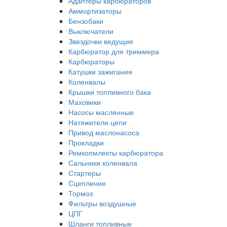
Адаптеры карбюраторов
Аммортизаторы
Бензобаки
Выключатели
Звездочки ведущие
Карбюратор для триммера
Карбюраторы
Катушки зажигания
Коленвалы
Крышки топливного бака
Маховики
Насосы маслянные
Натяжители цепи
Привод маслонасоса
Прокладки
Ремкопмлекты карбюратора
Сальники коленвала
Стартеры
Сцепление
Тормоз
Фильтры воздушные
ЦПГ
Шланги топливные