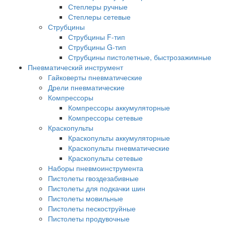
Степлеры ручные
Степлеры сетевые
Струбцины
Струбцины F-тип
Струбцины G-тип
Струбцины пистолетные, быстрозажимные
Пневматический инструмент
Гайковерты пневматические
Дрели пневматические
Компрессоры
Компрессоры аккумуляторные
Компрессоры сетевые
Краскопульты
Краскопульты аккумуляторные
Краскопульты пневматические
Краскопульты сетевые
Наборы пневмоинструмента
Пистолеты гвоздезабивные
Пистолеты для подкачки шин
Пистолеты мовильные
Пистолеты пескоструйные
Пистолеты продувочные