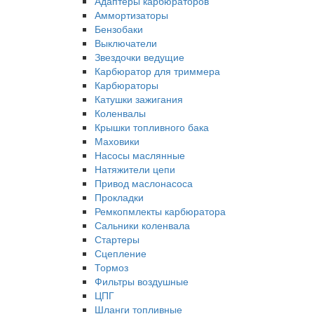
Адаптеры карбюраторов
Аммортизаторы
Бензобаки
Выключатели
Звездочки ведущие
Карбюратор для триммера
Карбюраторы
Катушки зажигания
Коленвалы
Крышки топливного бака
Маховики
Насосы маслянные
Натяжители цепи
Привод маслонасоса
Прокладки
Ремкопмлекты карбюратора
Сальники коленвала
Стартеры
Сцепление
Тормоз
Фильтры воздушные
ЦПГ
Шланги топливные