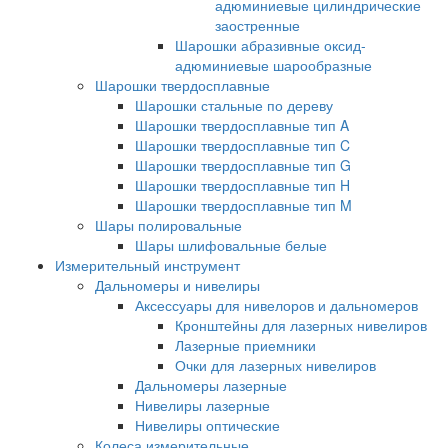
адюминиевые цилиндрические
заостренные
Шарошки абразивные оксид-
адюминиевые шарообразные
Шарошки твердосплавные
Шарошки стальные по дереву
Шарошки твердосплавные тип A
Шарошки твердосплавные тип C
Шарошки твердосплавные тип G
Шарошки твердосплавные тип H
Шарошки твердосплавные тип M
Шары полировальные
Шары шлифовальные белые
Измерительный инструмент
Дальномеры и нивелиры
Аксессуары для нивелоров и дальномеров
Кронштейны для лазерных нивелиров
Лазерные приемники
Очки для лазерных нивелиров
Дальномеры лазерные
Нивелиры лазерные
Нивелиры оптические
Колеса измерительные