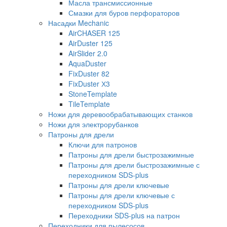
Масла трансмиссионные
Смазки для буров перфораторов
Насадки Mechanic
AirCHASER 125
AirDuster 125
AirSlider 2.0
AquaDuster
FixDuster 82
FixDuster Х3
StoneTemplate
TileTemplate
Ножи для деревообрабатывающих станков
Ножи для электрорубанков
Патроны для дрели
Ключи для патронов
Патроны для дрели быстрозажимные
Патроны для дрели быстрозажимные с
переходником SDS-plus
Патроны для дрели ключевые
Патроны для дрели ключевые с
переходником SDS-plus
Переходники SDS-plus на патрон
Переходники для пылесосов