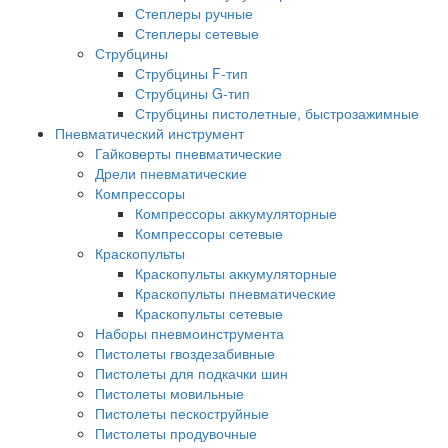
Степлеры ручные
Степлеры сетевые
Струбцины
Струбцины F-тип
Струбцины G-тип
Струбцины пистолетные, быстрозажимные
Пневматический инструмент
Гайковерты пневматические
Дрели пневматические
Компрессоры
Компрессоры аккумуляторные
Компрессоры сетевые
Краскопульты
Краскопульты аккумуляторные
Краскопульты пневматические
Краскопульты сетевые
Наборы пневмоинструмента
Пистолеты гвоздезабивные
Пистолеты для подкачки шин
Пистолеты мовильные
Пистолеты пескоструйные
Пистолеты продувочные