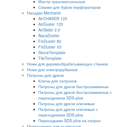
Масла трансмиссионные
Смазки для буров перфораторов
Насадки Mechanic
AirCHASER 125
AirDuster 125
AirSlider 2.0
AquaDuster
FixDuster 82
FixDuster Х3
StoneTemplate
TileTemplate
Ножи для деревообрабатывающих станков
Ножи для электрорубанков
Патроны для дрели
Ключи для патронов
Патроны для дрели быстрозажимные
Патроны для дрели быстрозажимные с
переходником SDS-plus
Патроны для дрели ключевые
Патроны для дрели ключевые с
переходником SDS-plus
Переходники SDS-plus на патрон
Переходники для пылесосов