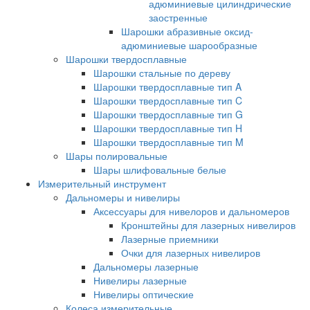
адюминиевые цилиндрические
заостренные
Шарошки абразивные оксид-
адюминиевые шарообразные
Шарошки твердосплавные
Шарошки стальные по дереву
Шарошки твердосплавные тип A
Шарошки твердосплавные тип C
Шарошки твердосплавные тип G
Шарошки твердосплавные тип H
Шарошки твердосплавные тип M
Шары полировальные
Шары шлифовальные белые
Измерительный инструмент
Дальномеры и нивелиры
Аксессуары для нивелоров и дальномеров
Кронштейны для лазерных нивелиров
Лазерные приемники
Очки для лазерных нивелиров
Дальномеры лазерные
Нивелиры лазерные
Нивелиры оптические
Колеса измерительные