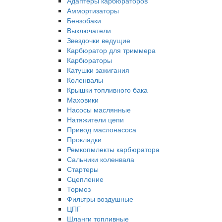
Адаптеры карбюраторов
Аммортизаторы
Бензобаки
Выключатели
Звездочки ведущие
Карбюратор для триммера
Карбюраторы
Катушки зажигания
Коленвалы
Крышки топливного бака
Маховики
Насосы маслянные
Натяжители цепи
Привод маслонасоса
Прокладки
Ремкопмлекты карбюратора
Сальники коленвала
Стартеры
Сцепление
Тормоз
Фильтры воздушные
ЦПГ
Шланги топливные