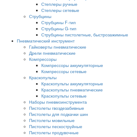
Степлеры ручные
Степлеры сетевые
Струбцины
Струбцины F-тип
Струбцины G-тип
Струбцины пистолетные, быстрозажимные
Пневматический инструмент
Гайковерты пневматические
Дрели пневматические
Компрессоры
Компрессоры аккумуляторные
Компрессоры сетевые
Краскопульты
Краскопульты аккумуляторные
Краскопульты пневматические
Краскопульты сетевые
Наборы пневмоинструмента
Пистолеты гвоздезабивные
Пистолеты для подкачки шин
Пистолеты мовильные
Пистолеты пескоструйные
Пистолеты продувочные