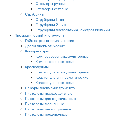
Степлеры ручные
Степлеры сетевые
Струбцины
Струбцины F-тип
Струбцины G-тип
Струбцины пистолетные, быстрозажимные
Пневматический инструмент
Гайковерты пневматические
Дрели пневматические
Компрессоры
Компрессоры аккумуляторные
Компрессоры сетевые
Краскопульты
Краскопульты аккумуляторные
Краскопульты пневматические
Краскопульты сетевые
Наборы пневмоинструмента
Пистолеты гвоздезабивные
Пистолеты для подкачки шин
Пистолеты мовильные
Пистолеты пескоструйные
Пистолеты продувочные