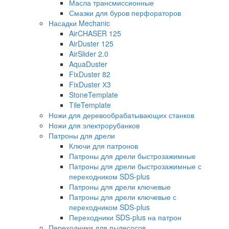
Масла трансмиссионные
Смазки для буров перфораторов
Насадки Mechanic
AirCHASER 125
AirDuster 125
AirSlider 2.0
AquaDuster
FixDuster 82
FixDuster Х3
StoneTemplate
TileTemplate
Ножи для деревообрабатывающих станков
Ножи для электрорубанков
Патроны для дрели
Ключи для патронов
Патроны для дрели быстрозажимные
Патроны для дрели быстрозажимные с
переходником SDS-plus
Патроны для дрели ключевые
Патроны для дрели ключевые с
переходником SDS-plus
Переходники SDS-plus на патрон
Переходники для пылесосов