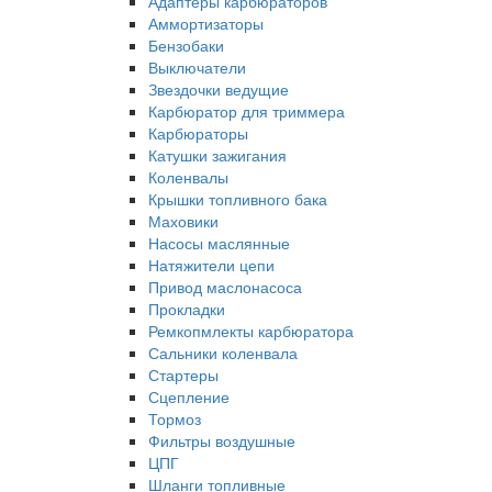
Адаптеры карбюраторов
Аммортизаторы
Бензобаки
Выключатели
Звездочки ведущие
Карбюратор для триммера
Карбюраторы
Катушки зажигания
Коленвалы
Крышки топливного бака
Маховики
Насосы маслянные
Натяжители цепи
Привод маслонасоса
Прокладки
Ремкопмлекты карбюратора
Сальники коленвала
Стартеры
Сцепление
Тормоз
Фильтры воздушные
ЦПГ
Шланги топливные