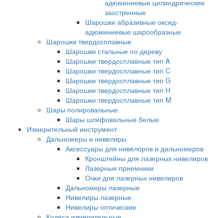
адюминиевые цилиндрические
заостренные
Шарошки абразивные оксид-
адюминиевые шарообразные
Шарошки твердосплавные
Шарошки стальные по дереву
Шарошки твердосплавные тип A
Шарошки твердосплавные тип C
Шарошки твердосплавные тип G
Шарошки твердосплавные тип H
Шарошки твердосплавные тип M
Шары полировальные
Шары шлифовальные белые
Измерительный инструмент
Дальномеры и нивелиры
Аксессуары для нивелоров и дальномеров
Кронштейны для лазерных нивелиров
Лазерные приемники
Очки для лазерных нивелиров
Дальномеры лазерные
Нивелиры лазерные
Нивелиры оптические
Колеса измерительные