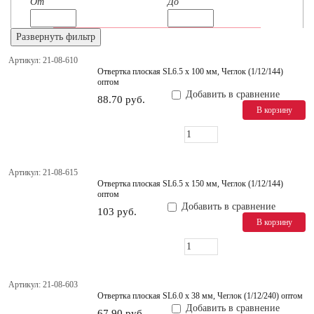
От
До
Развернуть фильтр
67.90
77.43
Артикул: 21-08-610
86.95
Отвертка плоская SL6.5 x 100 мм, Чеглок (1/12/144)
96.48
оптом
106
Добавить в сравнение
88.70 руб.
В корзину
ПРОИЗВОДИТЕЛЬ
ЧЕГЛОК (
7
)
Артикул: 21-08-615
Отвертка плоская SL6.5 x 150 мм, Чеглок (1/12/144)
оптом
АКЦИЯ
Добавить в сравнение
103 руб.
Да (
7
)
В корзину
МОЖНО КУПИТЬ НА OZON
Артикул: 21-08-603
Да (
7
)
Отвертка плоская SL6.0 х 38 мм, Чеглок (1/12/240) оптом
Добавить в сравнение
67.90 руб.