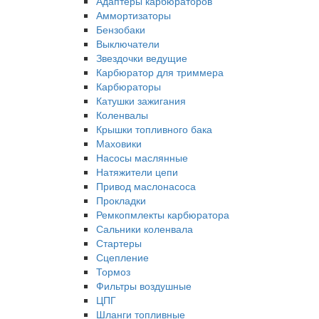
Адаптеры карбюраторов
Аммортизаторы
Бензобаки
Выключатели
Звездочки ведущие
Карбюратор для триммера
Карбюраторы
Катушки зажигания
Коленвалы
Крышки топливного бака
Маховики
Насосы маслянные
Натяжители цепи
Привод маслонасоса
Прокладки
Ремкопмлекты карбюратора
Сальники коленвала
Стартеры
Сцепление
Тормоз
Фильтры воздушные
ЦПГ
Шланги топливные