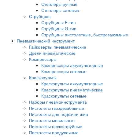
Степлеры ручные
Степлеры сетевые
Струбцины
Струбцины F-тип
Струбцины G-тип
Струбцины пистолетные, быстрозажимные
Пневматический инструмент
Гайковерты пневматические
Дрели пневматические
Компрессоры
Компрессоры аккумуляторные
Компрессоры сетевые
Краскопульты
Краскопульты аккумуляторные
Краскопульты пневматические
Краскопульты сетевые
Наборы пневмоинструмента
Пистолеты гвоздезабивные
Пистолеты для подкачки шин
Пистолеты мовильные
Пистолеты пескоструйные
Пистолеты продувочные