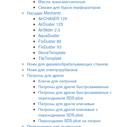
Масла трансмиссионные
Смазки для буров перфораторов
Насадки Mechanic
AirCHASER 125
AirDuster 125
AirSlider 2.0
AquaDuster
FixDuster 82
FixDuster Х3
StoneTemplate
TileTemplate
Ножи для деревообрабатывающих станков
Ножи для электрорубанков
Патроны для дрели
Ключи для патронов
Патроны для дрели быстрозажимные
Патроны для дрели быстрозажимные с
переходником SDS-plus
Патроны для дрели ключевые
Патроны для дрели ключевые с
переходником SDS-plus
Переходники SDS-plus на патрон
Переходники для пылесосов