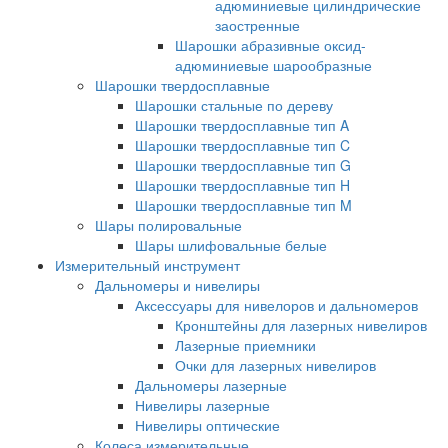
адюминиевые цилиндрические
заостренные
Шарошки абразивные оксид-
адюминиевые шарообразные
Шарошки твердосплавные
Шарошки стальные по дереву
Шарошки твердосплавные тип A
Шарошки твердосплавные тип C
Шарошки твердосплавные тип G
Шарошки твердосплавные тип H
Шарошки твердосплавные тип M
Шары полировальные
Шары шлифовальные белые
Измерительный инструмент
Дальномеры и нивелиры
Аксессуары для нивелоров и дальномеров
Кронштейны для лазерных нивелиров
Лазерные приемники
Очки для лазерных нивелиров
Дальномеры лазерные
Нивелиры лазерные
Нивелиры оптические
Колеса измерительные