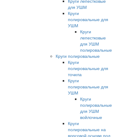
Круги лепестковые
для УШМ
Круги
полировальные для
УШМ
Круги
лепестковые
для УШМ
полировальные
Круги полировальные
Круги
полировальные для
точила
Круги
полировальные для
УШМ
Круги
полировальные
для УШМ
войлочные
Круги
полировальные на
ворсовой основе под