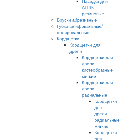
Насадки для
АГШК
резиновые
Бруски абразивные
Губки шлифовальные/
полировальные
Кордщетки
Кордщетки для
дрели
Кордщетки для
дрели
кистеобразные
мягкие
Кордщетки для
дрели
радиальные
Кордщетки
для
дрели
радиальные
мягкие
Кордщетки
для