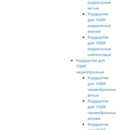
радиальные
витые
Кордщетки
для УШМ
радиальные
мягкие
Кордщетки
для УШМ
радиальные
нейлоновые
Кордщетки для
УШМ
чашеобразные
Кордщетки
для УШМ
чашеобразные
витые
Кордщетки
для УШМ
чашеобразные
мягкие
Кордщетки
для УШМ