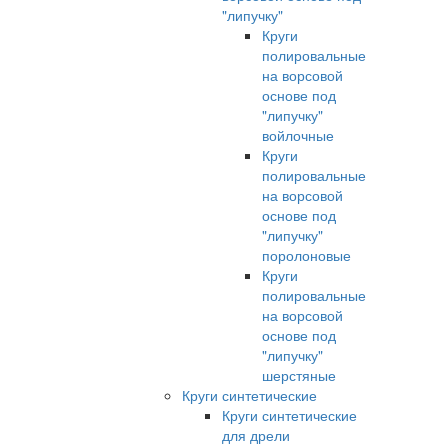
"липучку"
Круги
полировальные
на ворсовой
основе под
"липучку"
войлочные
Круги
полировальные
на ворсовой
основе под
"липучку"
поролоновые
Круги
полировальные
на ворсовой
основе под
"липучку"
шерстяные
Круги синтетические
Круги синтетические
для дрели