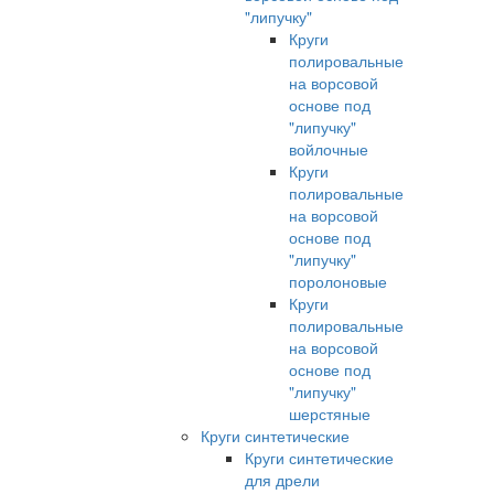
"липучку"
Круги
полировальные
на ворсовой
основе под
"липучку"
войлочные
Круги
полировальные
на ворсовой
основе под
"липучку"
поролоновые
Круги
полировальные
на ворсовой
основе под
"липучку"
шерстяные
Круги синтетические
Круги синтетические
для дрели