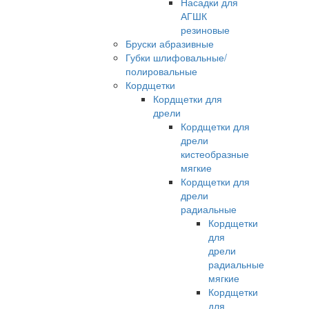
Насадки для
АГШК
резиновые
Бруски абразивные
Губки шлифовальные/
полировальные
Кордщетки
Кордщетки для
дрели
Кордщетки для
дрели
кистеобразные
мягкие
Кордщетки для
дрели
радиальные
Кордщетки
для
дрели
радиальные
мягкие
Кордщетки
для