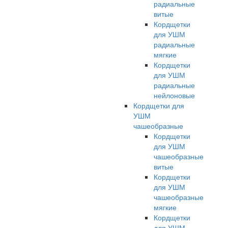
радиальные
витые
Кордщетки
для УШМ
радиальные
мягкие
Кордщетки
для УШМ
радиальные
нейлоновые
Кордщетки для
УШМ
чашеобразные
Кордщетки
для УШМ
чашеобразные
витые
Кордщетки
для УШМ
чашеобразные
мягкие
Кордщетки
для УШМ