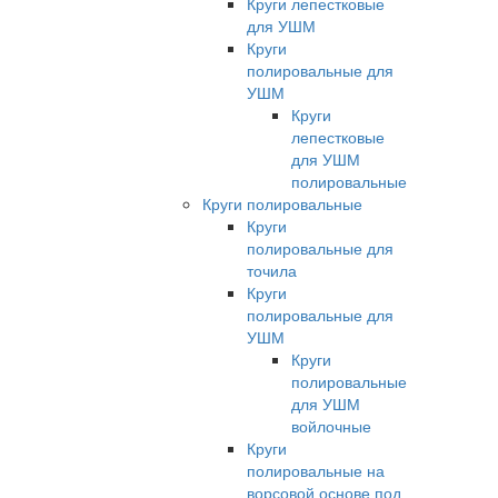
Круги лепестковые
для УШМ
Круги
полировальные для
УШМ
Круги
лепестковые
для УШМ
полировальные
Круги полировальные
Круги
полировальные для
точила
Круги
полировальные для
УШМ
Круги
полировальные
для УШМ
войлочные
Круги
полировальные на
ворсовой основе под