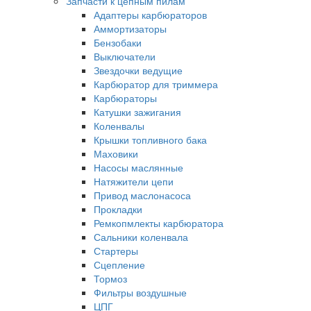
Запчасти к цепным пилам
Адаптеры карбюраторов
Аммортизаторы
Бензобаки
Выключатели
Звездочки ведущие
Карбюратор для триммера
Карбюраторы
Катушки зажигания
Коленвалы
Крышки топливного бака
Маховики
Насосы маслянные
Натяжители цепи
Привод маслонасоса
Прокладки
Ремкопмлекты карбюратора
Сальники коленвала
Стартеры
Сцепление
Тормоз
Фильтры воздушные
ЦПГ