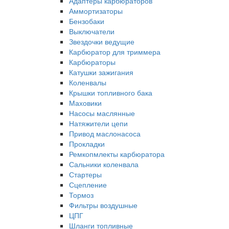
Адаптеры карбюраторов
Аммортизаторы
Бензобаки
Выключатели
Звездочки ведущие
Карбюратор для триммера
Карбюраторы
Катушки зажигания
Коленвалы
Крышки топливного бака
Маховики
Насосы маслянные
Натяжители цепи
Привод маслонасоса
Прокладки
Ремкопмлекты карбюратора
Сальники коленвала
Стартеры
Сцепление
Тормоз
Фильтры воздушные
ЦПГ
Шланги топливные