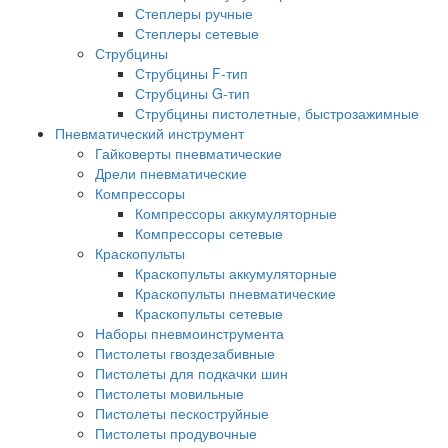
Степлеры ручные
Степлеры сетевые
Струбцины
Струбцины F-тип
Струбцины G-тип
Струбцины пистолетные, быстрозажимные
Пневматический инструмент
Гайковерты пневматические
Дрели пневматические
Компрессоры
Компрессоры аккумуляторные
Компрессоры сетевые
Краскопульты
Краскопульты аккумуляторные
Краскопульты пневматические
Краскопульты сетевые
Наборы пневмоинструмента
Пистолеты гвоздезабивные
Пистолеты для подкачки шин
Пистолеты мовильные
Пистолеты пескоструйные
Пистолеты продувочные