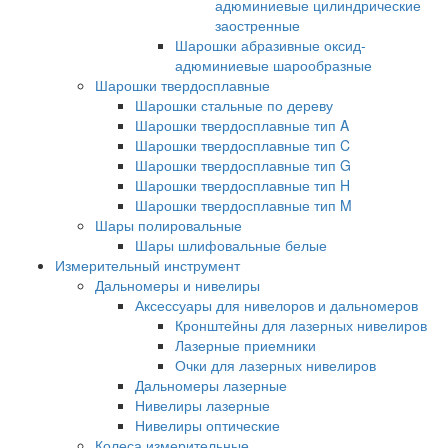
адюминиевые цилиндрические
заостренные
Шарошки абразивные оксид-
адюминиевые шарообразные
Шарошки твердосплавные
Шарошки стальные по дереву
Шарошки твердосплавные тип A
Шарошки твердосплавные тип C
Шарошки твердосплавные тип G
Шарошки твердосплавные тип H
Шарошки твердосплавные тип M
Шары полировальные
Шары шлифовальные белые
Измерительный инструмент
Дальномеры и нивелиры
Аксессуары для нивелоров и дальномеров
Кронштейны для лазерных нивелиров
Лазерные приемники
Очки для лазерных нивелиров
Дальномеры лазерные
Нивелиры лазерные
Нивелиры оптические
Колеса измерительные