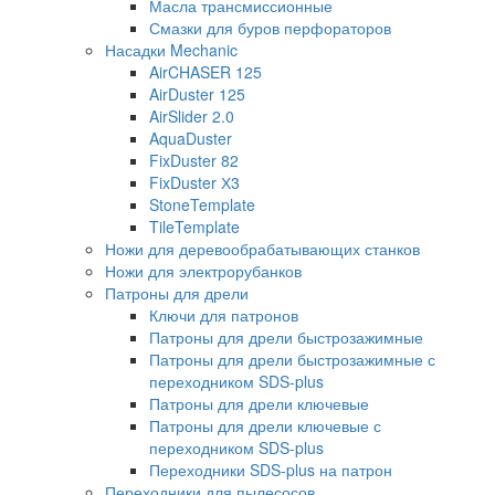
Масла трансмиссионные
Смазки для буров перфораторов
Насадки Mechanic
AirCHASER 125
AirDuster 125
AirSlider 2.0
AquaDuster
FixDuster 82
FixDuster Х3
StoneTemplate
TileTemplate
Ножи для деревообрабатывающих станков
Ножи для электрорубанков
Патроны для дрели
Ключи для патронов
Патроны для дрели быстрозажимные
Патроны для дрели быстрозажимные с
переходником SDS-plus
Патроны для дрели ключевые
Патроны для дрели ключевые с
переходником SDS-plus
Переходники SDS-plus на патрон
Переходники для пылесосов