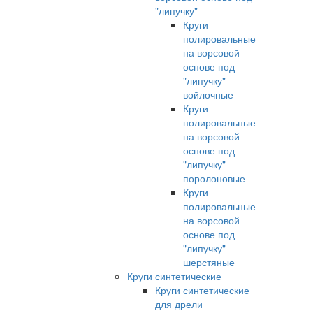
"липучку"
Круги
полировальные
на ворсовой
основе под
"липучку"
войлочные
Круги
полировальные
на ворсовой
основе под
"липучку"
поролоновые
Круги
полировальные
на ворсовой
основе под
"липучку"
шерстяные
Круги синтетические
Круги синтетические
для дрели