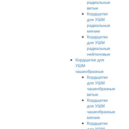
радиальные
витые
Кордщетки
для УШМ
радиальные
мягкие
Кордщетки
для УШМ
радиальные
нейлоновые
Кордщетки для
УШМ
чашеобразные
Кордщетки
для УШМ
чашеобразные
витые
Кордщетки
для УШМ
чашеобразные
мягкие
Кордщетки
для УШМ