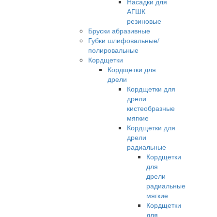
Насадки для
АГШК
резиновые
Бруски абразивные
Губки шлифовальные/
полировальные
Кордщетки
Кордщетки для
дрели
Кордщетки для
дрели
кистеобразные
мягкие
Кордщетки для
дрели
радиальные
Кордщетки
для
дрели
радиальные
мягкие
Кордщетки
для