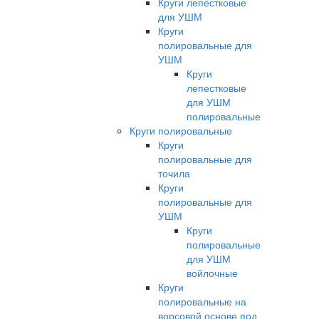
Круги лепестковые
для УШМ
Круги
полировальные для
УШМ
Круги
лепестковые
для УШМ
полировальные
Круги полировальные
Круги
полировальные для
точила
Круги
полировальные для
УШМ
Круги
полировальные
для УШМ
войлочные
Круги
полировальные на
ворсовой основе под