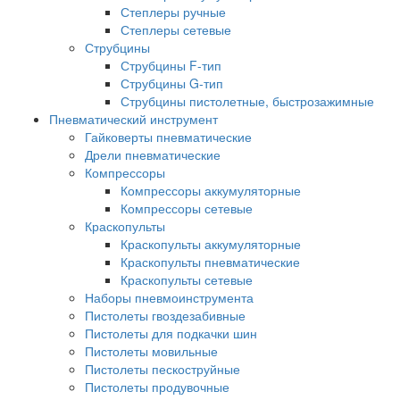
Степлеры ручные
Степлеры сетевые
Струбцины
Струбцины F-тип
Струбцины G-тип
Струбцины пистолетные, быстрозажимные
Пневматический инструмент
Гайковерты пневматические
Дрели пневматические
Компрессоры
Компрессоры аккумуляторные
Компрессоры сетевые
Краскопульты
Краскопульты аккумуляторные
Краскопульты пневматические
Краскопульты сетевые
Наборы пневмоинструмента
Пистолеты гвоздезабивные
Пистолеты для подкачки шин
Пистолеты мовильные
Пистолеты пескоструйные
Пистолеты продувочные