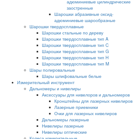
адюминиевые цилиндрические
заостренные
Шарошки абразивные оксид-
адюминиевые шарообразные
Шарошки твердосплавные
Шарошки стальные по дереву
Шарошки твердосплавные тип A
Шарошки твердосплавные тип C
Шарошки твердосплавные тип G
Шарошки твердосплавные тип H
Шарошки твердосплавные тип M
Шары полировальные
Шары шлифовальные белые
Измерительный инструмент
Дальномеры и нивелиры
Аксессуары для нивелоров и дальномеров
Кронштейны для лазерных нивелиров
Лазерные приемники
Очки для лазерных нивелиров
Дальномеры лазерные
Нивелиры лазерные
Нивелиры оптические
Колеса измерительные