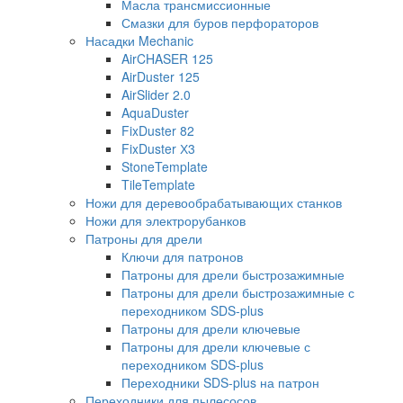
Масла трансмиссионные
Смазки для буров перфораторов
Насадки Mechanic
AirCHASER 125
AirDuster 125
AirSlider 2.0
AquaDuster
FixDuster 82
FixDuster Х3
StoneTemplate
TileTemplate
Ножи для деревообрабатывающих станков
Ножи для электрорубанков
Патроны для дрели
Ключи для патронов
Патроны для дрели быстрозажимные
Патроны для дрели быстрозажимные с
переходником SDS-plus
Патроны для дрели ключевые
Патроны для дрели ключевые с
переходником SDS-plus
Переходники SDS-plus на патрон
Переходники для пылесосов