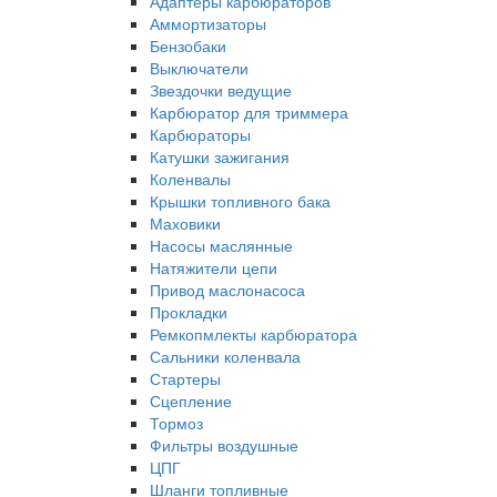
Адаптеры карбюраторов
Аммортизаторы
Бензобаки
Выключатели
Звездочки ведущие
Карбюратор для триммера
Карбюраторы
Катушки зажигания
Коленвалы
Крышки топливного бака
Маховики
Насосы маслянные
Натяжители цепи
Привод маслонасоса
Прокладки
Ремкопмлекты карбюратора
Сальники коленвала
Стартеры
Сцепление
Тормоз
Фильтры воздушные
ЦПГ
Шланги топливные