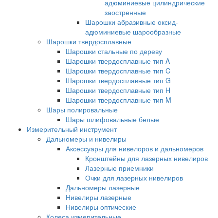
адюминиевые цилиндрические
заостренные
Шарошки абразивные оксид-
адюминиевые шарообразные
Шарошки твердосплавные
Шарошки стальные по дереву
Шарошки твердосплавные тип A
Шарошки твердосплавные тип C
Шарошки твердосплавные тип G
Шарошки твердосплавные тип H
Шарошки твердосплавные тип M
Шары полировальные
Шары шлифовальные белые
Измерительный инструмент
Дальномеры и нивелиры
Аксессуары для нивелоров и дальномеров
Кронштейны для лазерных нивелиров
Лазерные приемники
Очки для лазерных нивелиров
Дальномеры лазерные
Нивелиры лазерные
Нивелиры оптические
Колеса измерительные