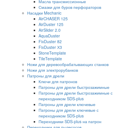
Масла трансмиссионные
Смазки для буров перфораторов
Насадки Mechanic
AirCHASER 125
AirDuster 125
AirSlider 2.0
AquaDuster
FixDuster 82
FixDuster Х3
StoneTemplate
TileTemplate
Ножи для деревообрабатывающих станков
Ножи для электрорубанков
Патроны для дрели
Ключи для патронов
Патроны для дрели быстрозажимные
Патроны для дрели быстрозажимные с
переходником SDS-plus
Патроны для дрели ключевые
Патроны для дрели ключевые с
переходником SDS-plus
Переходники SDS-plus на патрон
Переходники для пылесосов