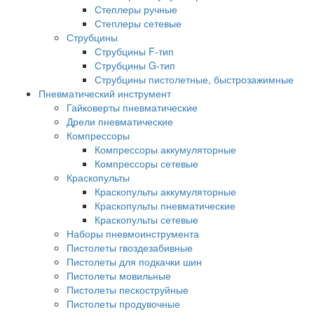
Степлеры ручные
Степлеры сетевые
Струбцины
Струбцины F-тип
Струбцины G-тип
Струбцины пистолетные, быстрозажимные
Пневматический инструмент
Гайковерты пневматические
Дрели пневматические
Компрессоры
Компрессоры аккумуляторные
Компрессоры сетевые
Краскопульты
Краскопульты аккумуляторные
Краскопульты пневматические
Краскопульты сетевые
Наборы пневмоинструмента
Пистолеты гвоздезабивные
Пистолеты для подкачки шин
Пистолеты мовильные
Пистолеты пескоструйные
Пистолеты продувочные