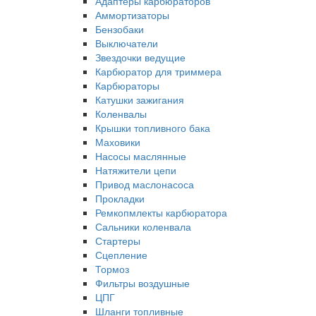
Адаптеры карбюраторов
Аммортизаторы
Бензобаки
Выключатели
Звездочки ведущие
Карбюратор для триммера
Карбюраторы
Катушки зажигания
Коленвалы
Крышки топливного бака
Маховики
Насосы маслянные
Натяжители цепи
Привод маслонасоса
Прокладки
Ремкопмлекты карбюратора
Сальники коленвала
Стартеры
Сцепление
Тормоз
Фильтры воздушные
ЦПГ
Шланги топливные