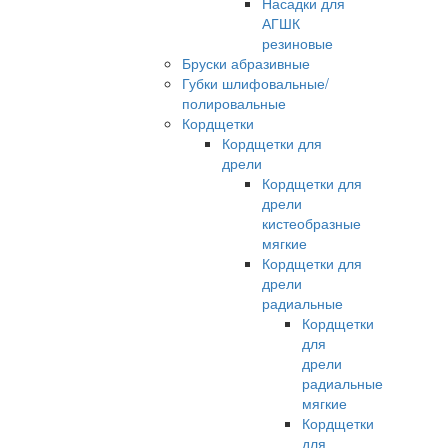
Насадки для
АГШК
резиновые
Бруски абразивные
Губки шлифовальные/
полировальные
Кордщетки
Кордщетки для
дрели
Кордщетки для
дрели
кистеобразные
мягкие
Кордщетки для
дрели
радиальные
Кордщетки
для
дрели
радиальные
мягкие
Кордщетки
для