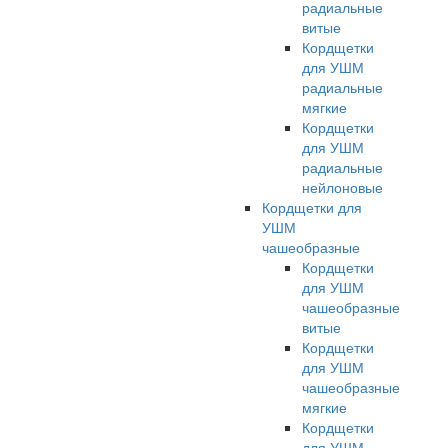
радиальные
витые
Кордщетки
для УШМ
радиальные
мягкие
Кордщетки
для УШМ
радиальные
нейлоновые
Кордщетки для
УШМ
чашеобразные
Кордщетки
для УШМ
чашеобразные
витые
Кордщетки
для УШМ
чашеобразные
мягкие
Кордщетки
для УШМ