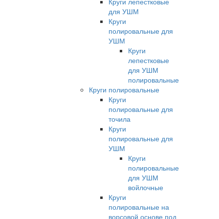
Круги лепестковые
для УШМ
Круги
полировальные для
УШМ
Круги
лепестковые
для УШМ
полировальные
Круги полировальные
Круги
полировальные для
точила
Круги
полировальные для
УШМ
Круги
полировальные
для УШМ
войлочные
Круги
полировальные на
ворсовой основе под