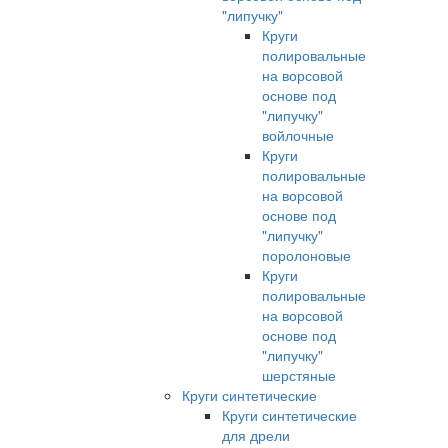
"липучку"
Круги
полировальные
на ворсовой
основе под
"липучку"
войлочные
Круги
полировальные
на ворсовой
основе под
"липучку"
поролоновые
Круги
полировальные
на ворсовой
основе под
"липучку"
шерстяные
Круги синтетические
Круги синтетические
для дрели