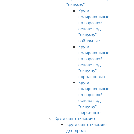
"липучку"
Круги
полировальные
на ворсовой
основе под
"липучку"
войлочные
Круги
полировальные
на ворсовой
основе под
"липучку"
поролоновые
Круги
полировальные
на ворсовой
основе под
"липучку"
шерстяные
Круги синтетические
Круги синтетические
для дрели