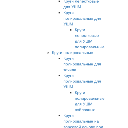
Круги лепестковые
для УШМ
Круги
полировальные для
УШМ
Круги
лепестковые
для УШМ
полировальные
Круги полировальные
Круги
полировальные для
точила
Круги
полировальные для
УШМ
Круги
полировальные
для УШМ
войлочные
Круги
полировальные на
ворсовой основе под