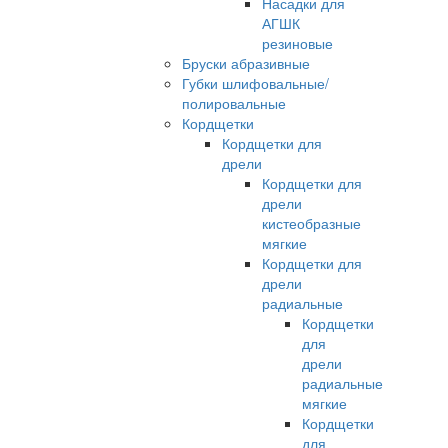
Насадки для
АГШК
резиновые
Бруски абразивные
Губки шлифовальные/
полировальные
Кордщетки
Кордщетки для
дрели
Кордщетки для
дрели
кистеобразные
мягкие
Кордщетки для
дрели
радиальные
Кордщетки
для
дрели
радиальные
мягкие
Кордщетки
для