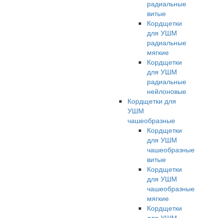
радиальные
витые
Кордщетки
для УШМ
радиальные
мягкие
Кордщетки
для УШМ
радиальные
нейлоновые
Кордщетки для
УШМ
чашеобразные
Кордщетки
для УШМ
чашеобразные
витые
Кордщетки
для УШМ
чашеобразные
мягкие
Кордщетки
для УШМ