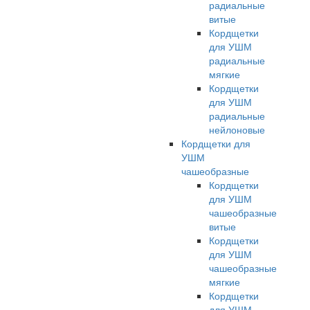
радиальные
витые
Кордщетки
для УШМ
радиальные
мягкие
Кордщетки
для УШМ
радиальные
нейлоновые
Кордщетки для
УШМ
чашеобразные
Кордщетки
для УШМ
чашеобразные
витые
Кордщетки
для УШМ
чашеобразные
мягкие
Кордщетки
для УШМ