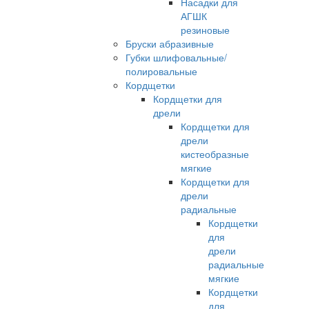
Насадки для
АГШК
резиновые
Бруски абразивные
Губки шлифовальные/
полировальные
Кордщетки
Кордщетки для
дрели
Кордщетки для
дрели
кистеобразные
мягкие
Кордщетки для
дрели
радиальные
Кордщетки
для
дрели
радиальные
мягкие
Кордщетки
для