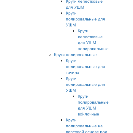
Круги лепестковые
для УШМ
Круги
полировальные для
УШМ
Круги
лепестковые
для УШМ
полировальные
Круги полировальные
Круги
полировальные для
точила
Круги
полировальные для
УШМ
Круги
полировальные
для УШМ
войлочные
Круги
полировальные на
ворсовой основе под