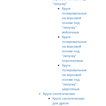
"липучку"
Круги
полировальные
на ворсовой
основе под
"липучку"
войлочные
Круги
полировальные
на ворсовой
основе под
"липучку"
поролоновые
Круги
полировальные
на ворсовой
основе под
"липучку"
шерстяные
Круги синтетические
Круги синтетические
для дрели