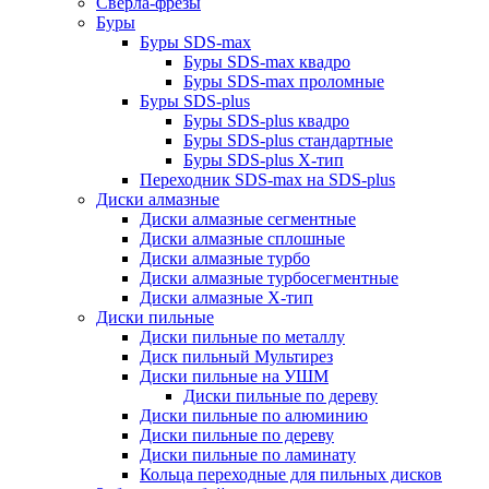
Сверла-фрезы
Буры
Буры SDS-max
Буры SDS-max квадро
Буры SDS-max проломные
Буры SDS-plus
Буры SDS-plus квадро
Буры SDS-plus стандартные
Буры SDS-plus Х-тип
Переходник SDS-max на SDS-plus
Диски алмазные
Диски алмазные сегментные
Диски алмазные сплошные
Диски алмазные турбо
Диски алмазные турбосегментные
Диски алмазные Х-тип
Диски пильные
Диски пильные по металлу
Диск пильный Мультирез
Диски пильные на УШМ
Диски пильные по дереву
Диски пильные по алюминию
Диски пильные по дереву
Диски пильные по ламинату
Кольца переходные для пильных дисков