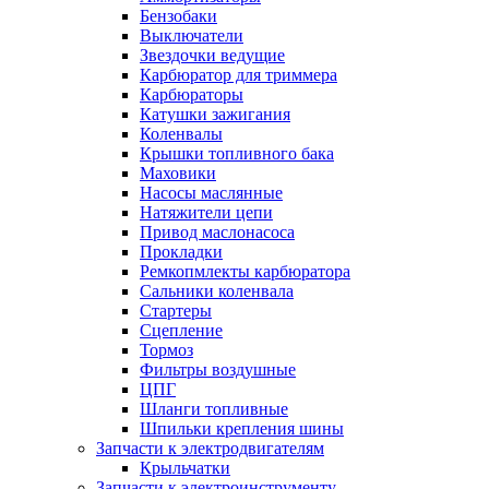
Бензобаки
Выключатели
Звездочки ведущие
Карбюратор для триммера
Карбюраторы
Катушки зажигания
Коленвалы
Крышки топливного бака
Маховики
Насосы маслянные
Натяжители цепи
Привод маслонасоса
Прокладки
Ремкопмлекты карбюратора
Сальники коленвала
Стартеры
Сцепление
Тормоз
Фильтры воздушные
ЦПГ
Шланги топливные
Шпильки крепления шины
Запчасти к электродвигателям
Крыльчатки
Запчасти к электроинструменту