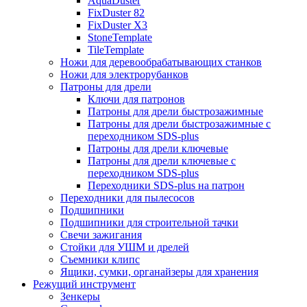
AquaDuster
FixDuster 82
FixDuster Х3
StoneTemplate
TileTemplate
Ножи для деревообрабатывающих станков
Ножи для электрорубанков
Патроны для дрели
Ключи для патронов
Патроны для дрели быстрозажимные
Патроны для дрели быстрозажимные с
переходником SDS-plus
Патроны для дрели ключевые
Патроны для дрели ключевые с
переходником SDS-plus
Переходники SDS-plus на патрон
Переходники для пылесосов
Подшипники
Подшипники для строительной тачки
Свечи зажигания
Стойки для УШМ и дрелей
Съемники клипс
Ящики, сумки, органайзеры для хранения
Режущий инструмент
Зенкеры