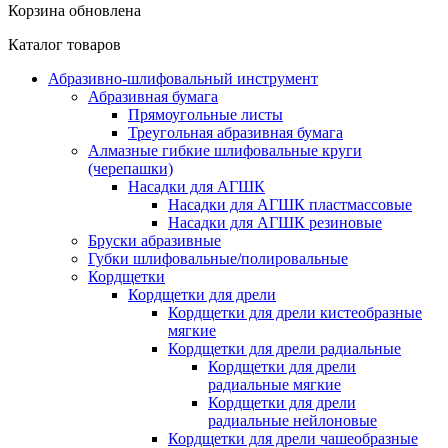
Корзина обновлена
Каталог товаров
Абразивно-шлифовальный инструмент
Абразивная бумага
Прямоугольные листы
Треугольная абразивная бумага
Алмазные гибкие шлифовальные круги
(черепашки)
Насадки для АГШК
Насадки для АГШК пластмассовые
Насадки для АГШК резиновые
Бруски абразивные
Губки шлифовальные/полировальные
Кордщетки
Кордщетки для дрели
Кордщетки для дрели кистеобразные
мягкие
Кордщетки для дрели радиальные
Кордщетки для дрели
радиальные мягкие
Кордщетки для дрели
радиальные нейлоновые
Кордщетки для дрели чашеобразные