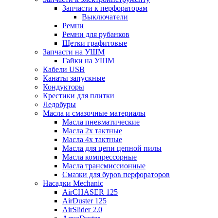
Запчасти к перфораторам
Выключатели
Ремни
Ремни для рубанков
Щетки графитовые
Запчасти на УШМ
Гайки на УШМ
Кабели USB
Канаты запускные
Кондукторы
Крестики для плитки
Ледобуры
Масла и смазочные материалы
Масла пневматические
Масла 2х тактные
Масла 4х тактные
Масла для цепи цепной пилы
Масла компрессорные
Масла трансмиссионные
Смазки для буров перфораторов
Насадки Mechanic
AirCHASER 125
AirDuster 125
AirSlider 2.0