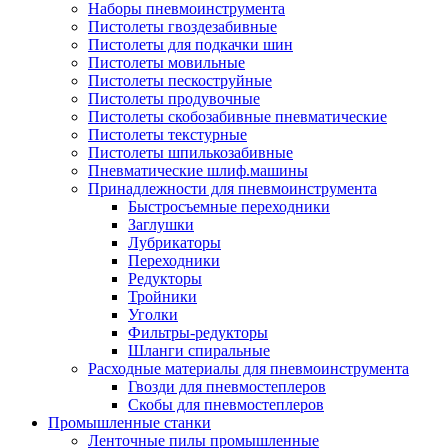
Наборы пневмоинструмента
Пистолеты гвоздезабивные
Пистолеты для подкачки шин
Пистолеты мовильные
Пистолеты пескоструйные
Пистолеты продувочные
Пистолеты скобозабивные пневматические
Пистолеты текстурные
Пистолеты шпилькозабивные
Пневматические шлиф.машины
Принадлежности для пневмоинструмента
Быстросъемные переходники
Заглушки
Лубрикаторы
Переходники
Редукторы
Тройники
Уголки
Фильтры-редукторы
Шланги спиральные
Расходные материалы для пневмоинструмента
Гвозди для пневмостеплеров
Скобы для пневмостеплеров
Промышленные станки
Ленточные пилы промышленные