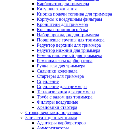
Карбюратор для триммера
Катушки зажигания
Кнопка подачи топлива для триммера
Корпусы к воздушным фильтрам
Кронштейн для триммера
Крышки топливного бака
Набор прокладок для триммера
Поршневые группы для триммера
Редуктор верхний для триммера
Редуктор нижний для триммера
Ремень наплечный для триммера
Ремкопмлекты карбюратора
Ручка газа для триммера
Сальники коленвала
Стартеры для триммера
Сцепление
Сцепление для триммера
Теплоизоляция для триммера
Труба с валом для триммера
Фильтры воздушные
Храповики стартера
Столы, верстаки, подставки
Запчасти к цепным пилам
Адаптеры карбюраторов
Аммортизаторы