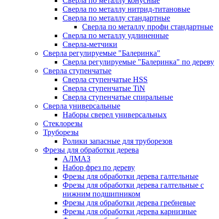
Сверла по металлу конусные
Сверла по металлу нитрид-титановые
Сверла по металлу стандартные
Сверла по металлу профи стандартные
Сверла по металлу удлиненные
Сверла-метчики
Сверла регулируемые "Балеринка"
Сверла регулируемые "Балеринка" по дереву
Сверла ступенчатые
Сверла ступенчатые HSS
Сверла ступенчатые TiN
Сверла ступенчатые спиральные
Сверла универсальные
Наборы сверел универсальных
Стеклорезы
Труборезы
Ролики запасные для труборезов
Фрезы для обработки дерева
АЛМАЗ
Набор фрез по дереву
Фрезы для обработки дерева галтельные
Фрезы для обработки дерева галтельные с
нижним подшипником
Фрезы для обработки дерева гребневые
Фрезы для обработки дерева карнизные