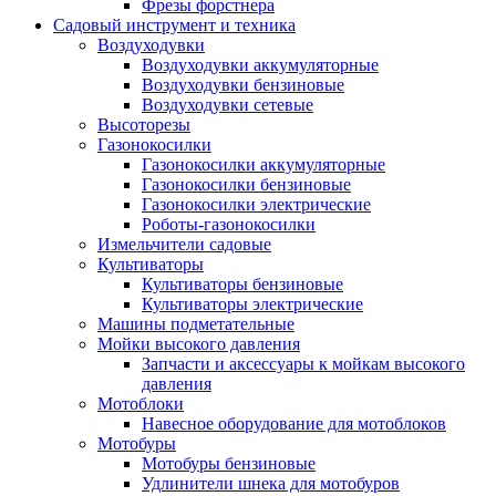
Фрезы форстнера
Садовый инструмент и техника
Воздуходувки
Воздуходувки аккумуляторные
Воздуходувки бензиновые
Воздуходувки сетевые
Высоторезы
Газонокосилки
Газонокосилки аккумуляторные
Газонокосилки бензиновые
Газонокосилки электрические
Роботы-газонокосилки
Измельчители садовые
Культиваторы
Культиваторы бензиновые
Культиваторы электрические
Машины подметательные
Мойки высокого давления
Запчасти и аксессуары к мойкам высокого
давления
Мотоблоки
Навесное оборудование для мотоблоков
Мотобуры
Мотобуры бензиновые
Удлинители шнека для мотобуров