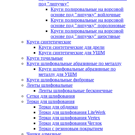
под "липучку"
Круги полировальные на ворсовой
основе под "липучку" войлочные
Круги полировальные на ворсовой
основе под "липучку" поролоновые
Круги полировальные на ворсовой
основе под "липучку" шерстяные
Круги синтетические
Круги синтетические для дрели
Круги синтетические для УШМ
Круги точильные
Круги шлифовальные абразивные по металлу
Круги шлифовальные абразивные по
металлу для УШМ
Круги шлифовальные фибровые
Ленты шлифовальные
Ленты шлифовальные бесконечные
Сетки для шлифования
Терки для шлифования
Терки для обдирки
Терки для шлифования LiteWerk
Терки для шлифования Vertex
Терки для шлифования Чеглок
Терки с резиновым покрытием
Чашки алмазные