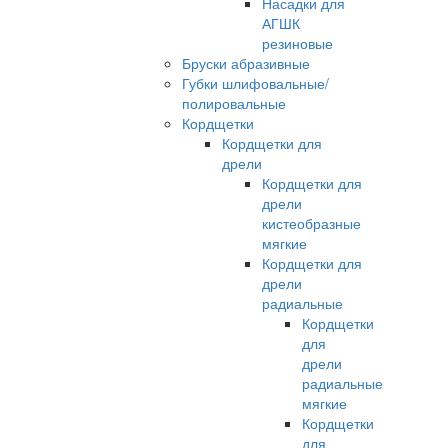
Насадки для
АГШК
резиновые
Бруски абразивные
Губки шлифовальные/
полировальные
Кордщетки
Кордщетки для
дрели
Кордщетки для
дрели
кистеобразные
мягкие
Кордщетки для
дрели
радиальные
Кордщетки
для
дрели
радиальные
мягкие
Кордщетки
для