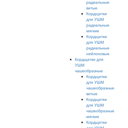
радиальные
витые
Кордщетки
для УШМ
радиальные
мягкие
Кордщетки
для УШМ
радиальные
нейлоновые
Кордщетки для
УШМ
чашеобразные
Кордщетки
для УШМ
чашеобразные
витые
Кордщетки
для УШМ
чашеобразные
мягкие
Кордщетки
для УШМ