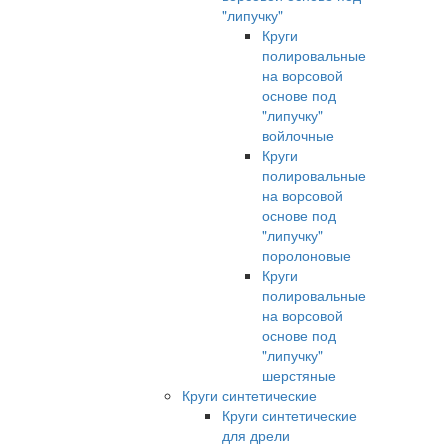
"липучку"
Круги
полировальные
на ворсовой
основе под
"липучку"
войлочные
Круги
полировальные
на ворсовой
основе под
"липучку"
поролоновые
Круги
полировальные
на ворсовой
основе под
"липучку"
шерстяные
Круги синтетические
Круги синтетические
для дрели