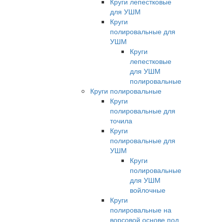
Круги лепестковые
для УШМ
Круги
полировальные для
УШМ
Круги
лепестковые
для УШМ
полировальные
Круги полировальные
Круги
полировальные для
точила
Круги
полировальные для
УШМ
Круги
полировальные
для УШМ
войлочные
Круги
полировальные на
ворсовой основе под