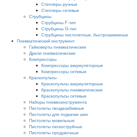
Степлеры ручные
Степлеры сетевые
Струбцины
Струбцины F-тип
Струбцины G-тип
Струбцины пистолетные, быстрозажимные
Пневматический инструмент
Гайковерты пневматические
Дрели пневматические
Компрессоры
Компрессоры аккумуляторные
Компрессоры сетевые
Краскопульты
Краскопульты аккумуляторные
Краскопульты пневматические
Краскопульты сетевые
Наборы пневмоинструмента
Пистолеты гвоздезабивные
Пистолеты для подкачки шин
Пистолеты мовильные
Пистолеты пескоструйные
Пистолеты продувочные