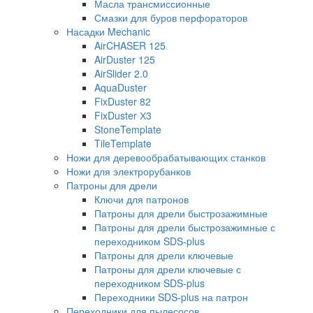
Масла трансмиссионные
Смазки для буров перфораторов
Насадки Mechanic
AirCHASER 125
AirDuster 125
AirSlider 2.0
AquaDuster
FixDuster 82
FixDuster Х3
StoneTemplate
TileTemplate
Ножи для деревообрабатывающих станков
Ножи для электрорубанков
Патроны для дрели
Ключи для патронов
Патроны для дрели быстрозажимные
Патроны для дрели быстрозажимные с
переходником SDS-plus
Патроны для дрели ключевые
Патроны для дрели ключевые с
переходником SDS-plus
Переходники SDS-plus на патрон
Переходники для пылесосов