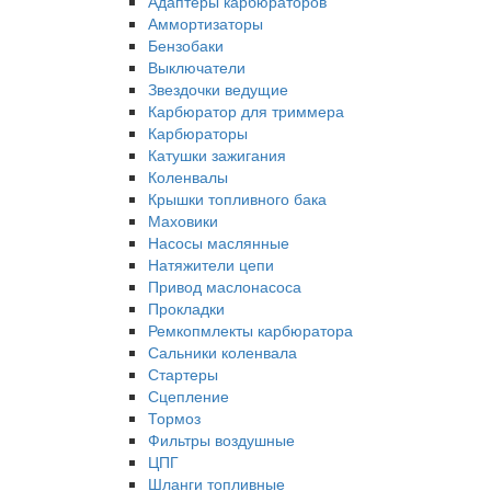
Адаптеры карбюраторов
Аммортизаторы
Бензобаки
Выключатели
Звездочки ведущие
Карбюратор для триммера
Карбюраторы
Катушки зажигания
Коленвалы
Крышки топливного бака
Маховики
Насосы маслянные
Натяжители цепи
Привод маслонасоса
Прокладки
Ремкопмлекты карбюратора
Сальники коленвала
Стартеры
Сцепление
Тормоз
Фильтры воздушные
ЦПГ
Шланги топливные