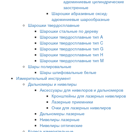
адюминиевые цилиндрические
заостренные
Шарошки абразивные оксид-
адюминиевые шарообразные
Шарошки твердосплавные
Шарошки стальные по дереву
Шарошки твердосплавные тип A
Шарошки твердосплавные тип C
Шарошки твердосплавные тип G
Шарошки твердосплавные тип H
Шарошки твердосплавные тип M
Шары полировальные
Шары шлифовальные белые
Измерительный инструмент
Дальномеры и нивелиры
Аксессуары для нивелоров и дальномеров
Кронштейны для лазерных нивелиров
Лазерные приемники
Очки для лазерных нивелиров
Дальномеры лазерные
Нивелиры лазерные
Нивелиры оптические
Колеса измерительные