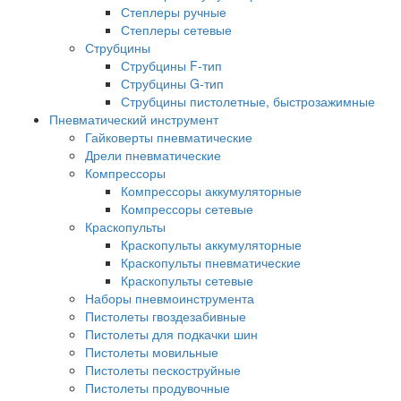
Степлеры ручные
Степлеры сетевые
Струбцины
Струбцины F-тип
Струбцины G-тип
Струбцины пистолетные, быстрозажимные
Пневматический инструмент
Гайковерты пневматические
Дрели пневматические
Компрессоры
Компрессоры аккумуляторные
Компрессоры сетевые
Краскопульты
Краскопульты аккумуляторные
Краскопульты пневматические
Краскопульты сетевые
Наборы пневмоинструмента
Пистолеты гвоздезабивные
Пистолеты для подкачки шин
Пистолеты мовильные
Пистолеты пескоструйные
Пистолеты продувочные