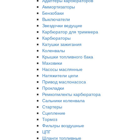
Адаптеры карбюраторов
Аммортизаторы
Бензобаки
Выключатели
Звездочки ведущие
Карбюратор для триммера
Карбюраторы
Катушки зажигания
Коленвалы
Крышки топливного бака
Маховики
Насосы маслянные
Натяжители цепи
Привод маслонасоса
Прокладки
Ремкопмлекты карбюратора
Сальники коленвала
Стартеры
Сцепление
Тормоз
Фильтры воздушные
ЦПГ
Шланги топливные