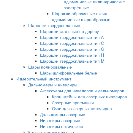
адюминиевые цилиндрические
заостренные
Шарошки абразивные оксид-
адюминиевые шарообразные
Шарошки твердосплавные
Шарошки стальные по дереву
Шарошки твердосплавные тип A
Шарошки твердосплавные тип C
Шарошки твердосплавные тип G
Шарошки твердосплавные тип H
Шарошки твердосплавные тип M
Шары полировальные
Шары шлифовальные белые
Измерительный инструмент
Дальномеры и нивелиры
Аксессуары для нивелоров и дальномеров
Кронштейны для лазерных нивелиров
Лазерные приемники
Очки для лазерных нивелиров
Дальномеры лазерные
Нивелиры лазерные
Нивелиры оптические
Колеса измерительные