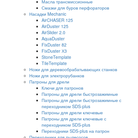
Масла трансмиссионные
Смазки для буров перфораторов
Насадки Mechanic
AirCHASER 125
AirDuster 125
AirSlider 2.0
AquaDuster
FixDuster 82
FixDuster Х3
StoneTemplate
TileTemplate
Ножи для деревообрабатывающих станков
Ножи для электрорубанков
Патроны для дрели
Ключи для патронов
Патроны для дрели быстрозажимные
Патроны для дрели быстрозажимные с
переходником SDS-plus
Патроны для дрели ключевые
Патроны для дрели ключевые с
переходником SDS-plus
Переходники SDS-plus на патрон
Переходники для пылесосов