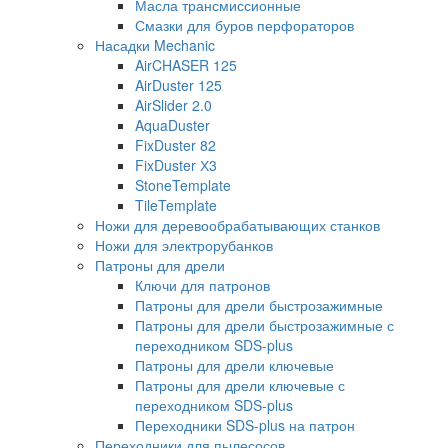
Масла трансмиссионные
Смазки для буров перфораторов
Насадки Mechanic
AirCHASER 125
AirDuster 125
AirSlider 2.0
AquaDuster
FixDuster 82
FixDuster Х3
StoneTemplate
TileTemplate
Ножи для деревообрабатывающих станков
Ножи для электрорубанков
Патроны для дрели
Ключи для патронов
Патроны для дрели быстрозажимные
Патроны для дрели быстрозажимные с
переходником SDS-plus
Патроны для дрели ключевые
Патроны для дрели ключевые с
переходником SDS-plus
Переходники SDS-plus на патрон
Переходники для пылесосов