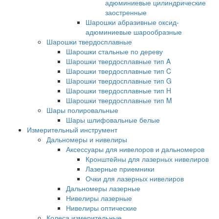
адюминиевые цилиндрические
заостренные
Шарошки абразивные оксид-
адюминиевые шарообразные
Шарошки твердосплавные
Шарошки стальные по дереву
Шарошки твердосплавные тип A
Шарошки твердосплавные тип C
Шарошки твердосплавные тип G
Шарошки твердосплавные тип H
Шарошки твердосплавные тип M
Шары полировальные
Шары шлифовальные белые
Измерительный инструмент
Дальномеры и нивелиры
Аксессуары для нивелоров и дальномеров
Кронштейны для лазерных нивелиров
Лазерные приемники
Очки для лазерных нивелиров
Дальномеры лазерные
Нивелиры лазерные
Нивелиры оптические
Колеса измерительные