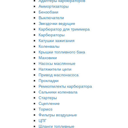
Адаптеры карбюраторов
Аммортизаторы
Бензобаки
Выключатели
Звездочки ведущие
Карбюратор для триммера
Карбюраторы
Катушки зажигания
Коленвалы
Крышки топливного бака
Маховики
Насосы маслянные
Натяжители цепи
Привод маслонасоса
Прокладки
Ремкопмлекты карбюратора
Сальники коленвала
Стартеры
Сцепление
Тормоз
Фильтры воздушные
ЦПГ
Шланги топливные