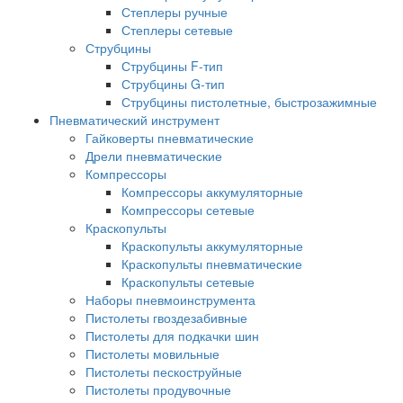
Степлеры ручные
Степлеры сетевые
Струбцины
Струбцины F-тип
Струбцины G-тип
Струбцины пистолетные, быстрозажимные
Пневматический инструмент
Гайковерты пневматические
Дрели пневматические
Компрессоры
Компрессоры аккумуляторные
Компрессоры сетевые
Краскопульты
Краскопульты аккумуляторные
Краскопульты пневматические
Краскопульты сетевые
Наборы пневмоинструмента
Пистолеты гвоздезабивные
Пистолеты для подкачки шин
Пистолеты мовильные
Пистолеты пескоструйные
Пистолеты продувочные