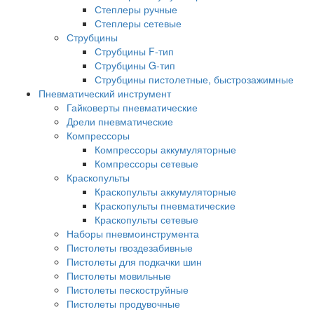
Степлеры ручные
Степлеры сетевые
Струбцины
Струбцины F-тип
Струбцины G-тип
Струбцины пистолетные, быстрозажимные
Пневматический инструмент
Гайковерты пневматические
Дрели пневматические
Компрессоры
Компрессоры аккумуляторные
Компрессоры сетевые
Краскопульты
Краскопульты аккумуляторные
Краскопульты пневматические
Краскопульты сетевые
Наборы пневмоинструмента
Пистолеты гвоздезабивные
Пистолеты для подкачки шин
Пистолеты мовильные
Пистолеты пескоструйные
Пистолеты продувочные