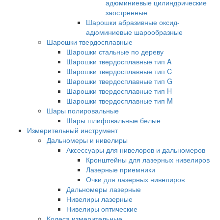
адюминиевые цилиндрические
заостренные
Шарошки абразивные оксид-
адюминиевые шарообразные
Шарошки твердосплавные
Шарошки стальные по дереву
Шарошки твердосплавные тип A
Шарошки твердосплавные тип C
Шарошки твердосплавные тип G
Шарошки твердосплавные тип H
Шарошки твердосплавные тип M
Шары полировальные
Шары шлифовальные белые
Измерительный инструмент
Дальномеры и нивелиры
Аксессуары для нивелоров и дальномеров
Кронштейны для лазерных нивелиров
Лазерные приемники
Очки для лазерных нивелиров
Дальномеры лазерные
Нивелиры лазерные
Нивелиры оптические
Колеса измерительные