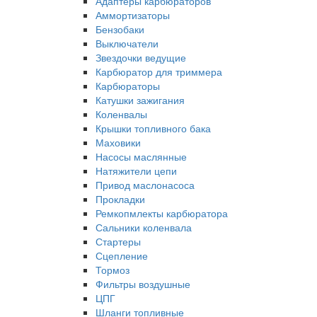
Адаптеры карбюраторов
Аммортизаторы
Бензобаки
Выключатели
Звездочки ведущие
Карбюратор для триммера
Карбюраторы
Катушки зажигания
Коленвалы
Крышки топливного бака
Маховики
Насосы маслянные
Натяжители цепи
Привод маслонасоса
Прокладки
Ремкопмлекты карбюратора
Сальники коленвала
Стартеры
Сцепление
Тормоз
Фильтры воздушные
ЦПГ
Шланги топливные