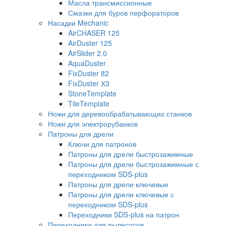
Масла трансмиссионные
Смазки для буров перфораторов
Насадки Mechanic
AirCHASER 125
AirDuster 125
AirSlider 2.0
AquaDuster
FixDuster 82
FixDuster Х3
StoneTemplate
TileTemplate
Ножи для деревообрабатывающих станков
Ножи для электрорубанков
Патроны для дрели
Ключи для патронов
Патроны для дрели быстрозажимные
Патроны для дрели быстрозажимные с
переходником SDS-plus
Патроны для дрели ключевые
Патроны для дрели ключевые с
переходником SDS-plus
Переходники SDS-plus на патрон
Переходники для пылесосов